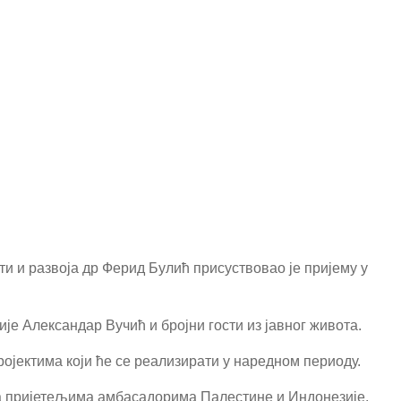
и и развоја др Ферид Булић присуствовао је пријему у
је Александар Вучић и бројни гости из јавног живота.
ојектима који ће се реализирати у наредном периоду.
 са пријетељима амбасадорима Палестине и Индонезије.