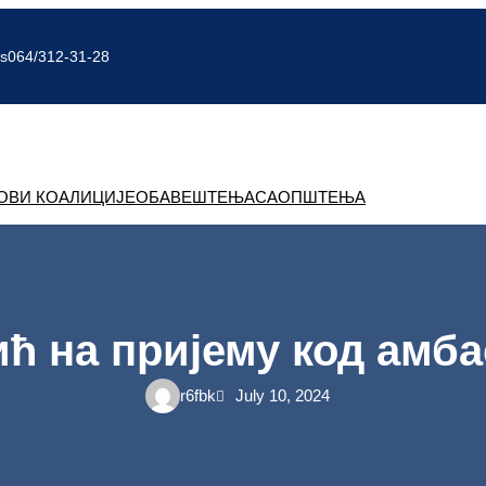
rs
064/312-31-28
ОВИ КОАЛИЦИЈЕ
ОБАВЕШТЕЊА
САОПШТЕЊА
ћ на пријему код амба
r6fbk
July 10, 2024