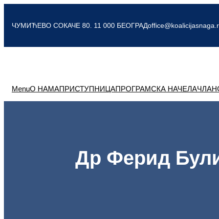
Skip
to
ЧУМИЋЕВО СОКАЧЕ 80. 11 000 БЕОГРАД
office@koalicijasnaga.
content
Menu
О НАМА
ПРИСТУПНИЦА
ПРОГРАМСКА НАЧЕЛА
ЧЛАН
Др Ферид Були