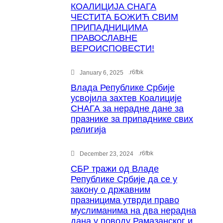
КОАЛИЦИЈА СНАГА
ЧЕСТИТА БОЖИЋ СВИМ
ПРИПАДНИЦИМА
ПРАВОСЛАВНЕ
ВЕРОИСПОВЕСТИ!
.
r6fbk
January 6, 2025
Влада Републике Србије
усвојила захтев Коалиције
СНАГА за нерадне дане за
празнике за припаднике свих
религија
.
r6fbk
December 23, 2024
СБР тражи од Владе
Републике Србије да се у
закону о државним
празницима утврди право
муслиманима на два нерадна
дана у поводу Рамазанског и