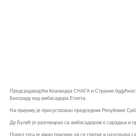
Предсједавајући Коалиција СНАГА и Странке будућност
Београду код амбасадора Египта.
На пријему је присуствовао председник Републике Срби
Др Булић је разговарао са амбасадором о сарадњи и пр
Поред тога је имао прилике да се сретне и разговара