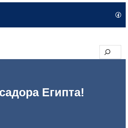
Fac
Search
садора Египта!